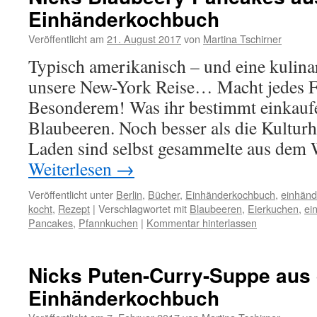
Einhänderkochbuch
Veröffentlicht am
21. August 2017
von
Martina Tschirner
Typisch amerikanisch – und eine kulina
unsere New-York Reise… Macht jedes F
Besonderem! Was ihr bestimmt einkauf
Blaubeeren. Noch besser als die Kultur
Laden sind selbst gesammelte aus dem
Weiterlesen
→
Veröffentlicht unter
Berlin
,
Bücher
,
Einhänderkochbuch
,
einhänd
kocht
,
Rezept
|
Verschlagwortet mit
Blaubeeren
,
Eierkuchen
,
ei
Pancakes
,
Pfannkuchen
|
Kommentar hinterlassen
Nicks Puten-Curry-Suppe aus
Einhänderkochbuch