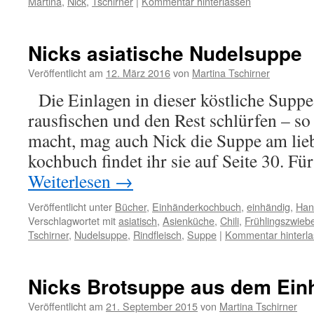
Martina
,
Nick
,
Tschirner
|
Kommentar hinterlassen
Nicks asiatische Nudelsuppe
Veröffentlicht am
12. März 2016
von
Martina Tschirner
Die Einlagen in dieser köstliche Suppe
rausfischen und den Rest schlürfen – so
macht, mag auch Nick die Suppe am lie
kochbuch findet ihr sie auf Seite 30. F
Weiterlesen
→
Veröffentlicht unter
Bücher
,
Einhänderkochbuch
,
einhändig
,
Han
Verschlagwortet mit
asiatisch
,
Asienküche
,
Chili
,
Frühlingszwiebe
Tschirner
,
Nudelsuppe
,
Rindfleisch
,
Suppe
|
Kommentar hinterl
Nicks Brotsuppe aus dem Ei
Veröffentlicht am
21. September 2015
von
Martina Tschirner