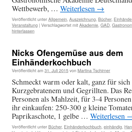
Wettbewerb, …
Weiterlesen
→
Veröffentlicht unter
Allgemein
,
Auszeichnung
,
Bücher
,
Einhände
Veranstaltung
|
Verschlagwortet mit
Akademie
,
GAD
,
Gastronom
hinterlassen
Nicks Ofengemüse aus dem
Einhänderkochbuch
Veröffentlicht am
31. Juli 2015
von
Martina Tschirner
Schmeckt warm oder kalt, ganz für sich 
Kurzgebratenem und Gegrillten. Das Rez
Personen als Mahlzeit, für 3-4 Personen
ihr einkaufen: 250-300 g kleine Tomaten
Paprikaschote, 1 gelbe …
Weiterlesen
Veröffentlicht unter
Bücher
,
Einhänderkochbuch
,
einhändig
,
Han