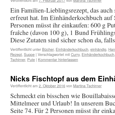
Veröffentlicht am
7. Februar 2017
von
Martina Tschirner
Ein Familien-Lieblingsrezept, das auch 
erfreut hat. Im Einhänderkochbuch auf S
Personen müsst ihr einkaufen: 600 g P
fraîche (davon 100 g), 1 Bund Frühling
Diese Zutaten sind sicher schon da, fal
Veröffentlicht unter
Bücher
,
Einhänderkochbuch
,
einhändig
,
Han
Rezept
,
Suppe
|
Verschlagwortet mit
Curry
,
Einhänderkochbuch
Tschirner
,
Pute
|
Kommentar hinterlassen
Nicks Fischtopf aus dem Ein
Veröffentlicht am
2. Oktober 2016
von
Martina Tschirner
Schmeckt ein bisschen wie Bouillabaisse
Mittelmeer und Urlaub! In unserem Buch
Seite 74. Für 2 Personen müsst ihr eink