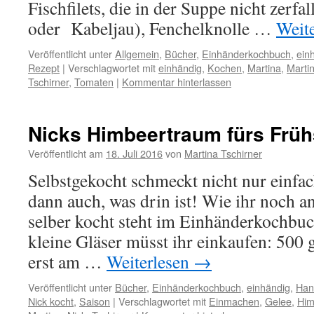
Fischfilets, die in der Suppe nicht zerfa
oder Kabeljau), Fenchelknolle …
Weit
Veröffentlicht unter
Allgemein
,
Bücher
,
Einhänderkochbuch
,
ein
Rezept
|
Verschlagwortet mit
einhändig
,
Kochen
,
Martina
,
Martin
Tschirner
,
Tomaten
|
Kommentar hinterlassen
Nicks Himbeertraum fürs Frü
Veröffentlicht am
18. Juli 2016
von
Martina Tschirner
Selbstgekocht schmeckt nicht nur einfach
dann auch, was drin ist! Wie ihr noch
selber kocht steht im Einhänderkochbuc
kleine Gläser müsst ihr einkaufen: 500
erst am …
Weiterlesen
→
Veröffentlicht unter
Bücher
,
Einhänderkochbuch
,
einhändig
,
Han
Nick kocht
,
Saison
|
Verschlagwortet mit
Einmachen
,
Gelee
,
Him