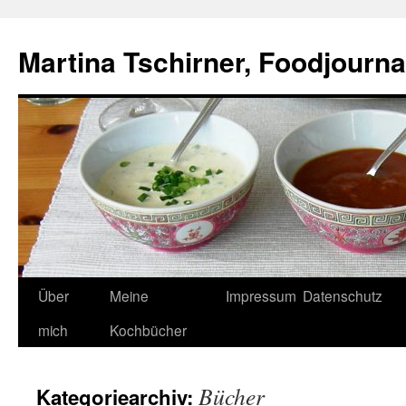
Zum
Inhalt
Martina Tschirner, Foodjournal
springen
Über
Meine
Impressum
Datenschutz
mich
Kochbücher
Bücher
Kategoriearchiv: