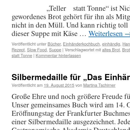
„Teller statt Tonne“ ist Nicks 
gewordenes Brot gehört für ihn als Mit
nicht in den Müll. Und kann richtig tol
dieser Suppe mit Käse …
Weiterlesen
Veröffentlicht unter
Bücher
,
Einhänderkochbuch
,
einhändig
,
Han
Rezept
,
Slow Food
,
Suppe
|
Verschlagwortet mit
altes Brot
,
Bro
statt Tonne
|
Kommentar hinterlassen
Silbermedaille für „Das Einh
Veröffentlicht am
19. August 2015
von
Martina Tschirner
Große Ehre und noch größere Freude fü
Unser gemeinsames Buch wird am 14. 
Eröffnungstag der Frankfurter Buchme
einer Silbermedaille ausgezeichnet. Jede
Gastronomische Akademie Deutschland e