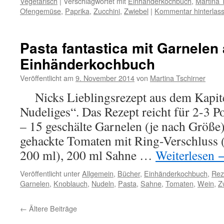
Vegetarisch
|
Verschlagwortet mit
Einhänderkochbuch
,
Martina 
Ofengemüse
,
Paprika
,
Zucchini
,
Zwiebel
|
Kommentar hinterlas
Pasta fantastica mit Garnelen
Einhänderkochbuch
Veröffentlicht am
9. November 2014
von
Martina Tschirner
Nicks Lieblingsrezept aus dem Kapite
Nudeliges“. Das Rezept reicht für 2-3 P
– 15 geschälte Garnelen (je nach Größe)
gehackte Tomaten mit Ring-Verschluss (
200 ml), 200 ml Sahne …
Weiterlesen
Veröffentlicht unter
Allgemein
,
Bücher
,
Einhänderkochbuch
,
Rez
Garnelen
,
Knoblauch
,
Nudeln
,
Pasta
,
Sahne
,
Tomaten
,
Wein
,
Z
←
Ältere Beiträge