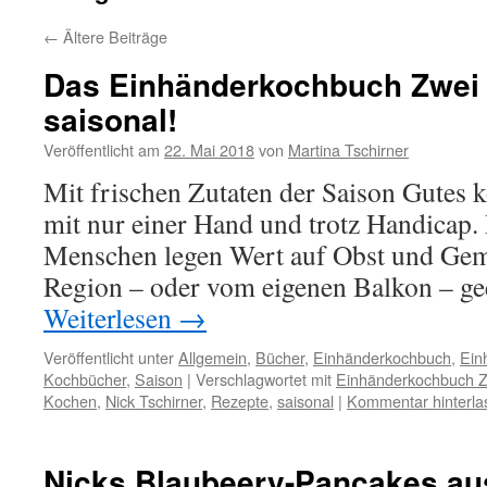
←
Ältere Beiträge
Das Einhänderkochbuch Zwei 
saisonal!
Veröffentlicht am
22. Mai 2018
von
Martina Tschirner
Mit frischen Zutaten der Saison Gutes k
mit nur einer Hand und trotz Handicap
Menschen legen Wert auf Obst und Gemü
Region – oder vom eigenen Balkon – g
Weiterlesen
→
Veröffentlicht unter
Allgemein
,
Bücher
,
Einhänderkochbuch
,
Ein
Kochbücher
,
Saison
|
Verschlagwortet mit
Einhänderkochbuch 
Kochen
,
Nick Tschirner
,
Rezepte
,
saisonal
|
Kommentar hinterla
Nicks Blaubeery-Pancakes a