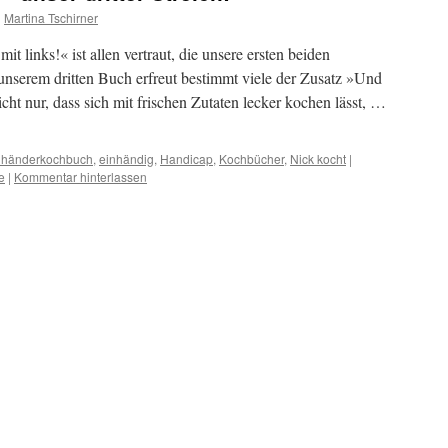
n
Martina Tschirner
t links!« ist allen vertraut, die unsere ersten beiden
nserem dritten Buch erfreut bestimmt viele der Zusatz »Und
cht nur, dass sich mit frischen Zutaten lecker kochen lässt, …
nhänderkochbuch
,
einhändig
,
Handicap
,
Kochbücher
,
Nick kocht
|
e
|
Kommentar hinterlassen