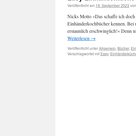
Veröffentlicht am
19. September 2023
vo
Nicks Motto »Das schaffe ich doch mi
Einhänderkochbücher kennen. Bei u
erstaunlich erschwinglich!« Denn ni
Weiterlesen
→
Veröffentlicht unter
Allgemein
,
Bücher
,
Ei
Verschlagwortet mit
Easy
,
Einhänderküch