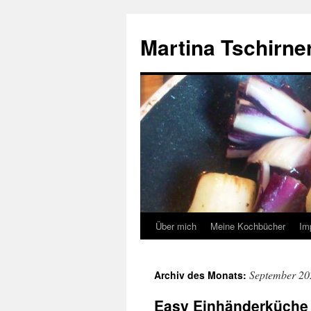
Zum
Inhalt
Martina Tschirner
springen
Über mich
Meine Kochbücher
Im
September 20
Archiv des Monats:
Easy Einhänderküche –