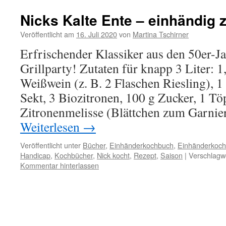
Nicks Kalte Ente – einhändig z
Veröffentlicht am
16. Juli 2020
von
Martina Tschirner
Erfrischender Klassiker aus den 50er-Ja
Grillparty! Zutaten für knapp 3 Liter: 1,
Weißwein (z. B. 2 Flaschen Riesling), 1
Sekt, 3 Biozitronen, 100 g Zucker, 1 T
Zitronenmelisse (Blättchen zum Garnie
Weiterlesen
→
Veröffentlicht unter
Bücher
,
Einhänderkochbuch
,
Einhänderkoch
Handicap
,
Kochbücher
,
Nick kocht
,
Rezept
,
Saison
|
Verschlagwo
Kommentar hinterlassen