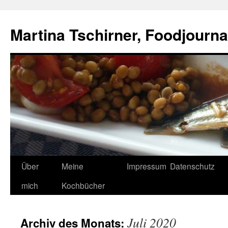
Zum
Inhalt
Martina Tschirner, Foodjournal
springen
Über
Meine
Impressum
Datenschutz
mich
Kochbücher
Juli 2020
Archiv des Monats: