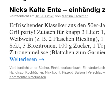
Nicks Kalte Ente – einhändig z
Veröffentlicht am
16. Juli 2020
von
Martina Tschirner
Erfrischender Klassiker aus den 50er-Ja
Grillparty! Zutaten für knapp 3 Liter: 1,
Weißwein (z. B. 2 Flaschen Riesling), 1
Sekt, 3 Biozitronen, 100 g Zucker, 1 T
Zitronenmelisse (Blättchen zum Garnie
Weiterlesen
→
Veröffentlicht unter
Bücher
,
Einhänderkochbuch
,
Einhänderkoch
Handicap
,
Kochbücher
,
Nick kocht
,
Rezept
,
Saison
|
Verschlagwo
Kommentar hinterlassen