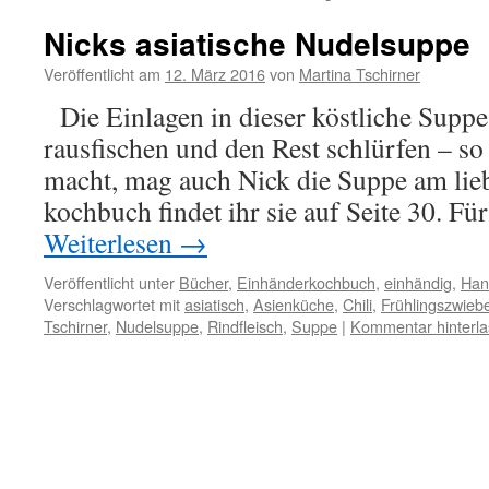
Nicks asiatische Nudelsuppe
Veröffentlicht am
12. März 2016
von
Martina Tschirner
Die Einlagen in dieser köstliche Suppe
rausfischen und den Rest schlürfen – so
macht, mag auch Nick die Suppe am lie
kochbuch findet ihr sie auf Seite 30. F
Weiterlesen
→
Veröffentlicht unter
Bücher
,
Einhänderkochbuch
,
einhändig
,
Han
Verschlagwortet mit
asiatisch
,
Asienküche
,
Chili
,
Frühlingszwiebe
Tschirner
,
Nudelsuppe
,
Rindfleisch
,
Suppe
|
Kommentar hinterl