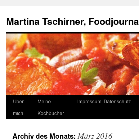
Zum
Inhalt
Martina Tschirner, Foodjournal
springen
Über
Meine
Impressum
Datenschutz
mich
Kochbücher
März 2016
Archiv des Monats: