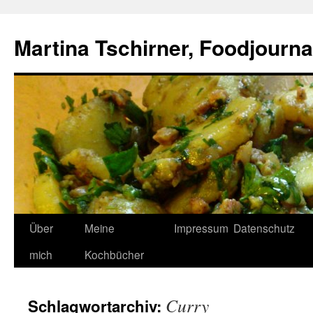
Zum
Inhalt
Martina Tschirner, Foodjournal
springen
Über
Meine
Impressum
Datenschutz
mich
Kochbücher
Curry
Schlagwortarchiv: