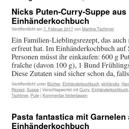
Nicks Puten-Curry-Suppe aus
Einhänderkochbuch
Veröffentlicht am
7. Februar 2017
von
Martina Tschirner
Ein Familien-Lieblingsrezept, das auch 
erfreut hat. Im Einhänderkochbuch auf S
Personen müsst ihr einkaufen: 600 g P
fraîche (davon 100 g), 1 Bund Frühling
Diese Zutaten sind sicher schon da, fal
Veröffentlicht unter
Bücher
,
Einhänderkochbuch
,
einhändig
,
Han
Rezept
,
Suppe
|
Verschlagwortet mit
Curry
,
Einhänderkochbuch
Tschirner
,
Pute
|
Kommentar hinterlassen
Pasta fantastica mit Garnelen
Einhänderkochbuch