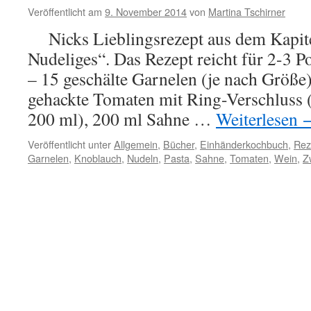
Veröffentlicht am
9. November 2014
von
Martina Tschirner
Nicks Lieblingsrezept aus dem Kapite
Nudeliges“. Das Rezept reicht für 2-3 P
– 15 geschälte Garnelen (je nach Größe)
gehackte Tomaten mit Ring-Verschluss (
200 ml), 200 ml Sahne …
Weiterlesen
Veröffentlicht unter
Allgemein
,
Bücher
,
Einhänderkochbuch
,
Rez
Garnelen
,
Knoblauch
,
Nudeln
,
Pasta
,
Sahne
,
Tomaten
,
Wein
,
Z