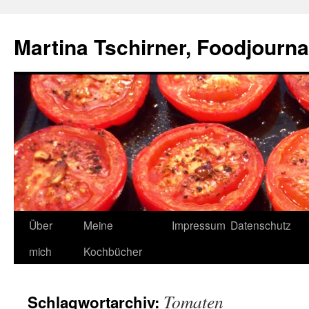
Zum
Inhalt
Martina Tschirner, Foodjournal
springen
Über
Meine
Impressum
Datenschutz
mich
Kochbücher
Tomaten
Schlagwortarchiv: