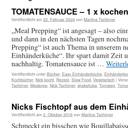
TOMATENSAUCE – 1 x kochen f
Veröffentlicht am
22. Februar 2024
von
Martina Tschirner
„Meal Prepping“ ist angesagt – also ei
und dann in den nächsten Tagen nochma
Prepping“ ist auch Thema in unserem 
Einhänderküche“. Ihr spart damit Zeit u
nachhaltig. Tomatensauce ist …
Weiter
Veröffentlicht unter
Bücher
,
Easy Einhänderküche
,
Einhänderko
Kochbücher
,
Nick kocht
,
Rezept
,
Slow Food
,
Vegetarisch
|
Versc
Tschirner
,
Mealprep
,
Nick Tschirner
,
shakshuka
,
Tomaten
,
Toma
Nicks Fischtopf aus dem Ein
Veröffentlicht am
2. Oktober 2016
von
Martina Tschirner
Schmeckt ein bisschen wie Bouillabaisse