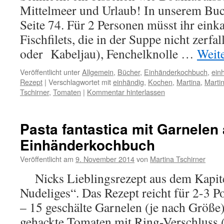
Mittelmeer und Urlaub! In unserem Buch
Seite 74. Für 2 Personen müsst ihr eink
Fischfilets, die in der Suppe nicht zerfa
oder Kabeljau), Fenchelknolle …
Weit
Veröffentlicht unter
Allgemein
,
Bücher
,
Einhänderkochbuch
,
ein
Rezept
|
Verschlagwortet mit
einhändig
,
Kochen
,
Martina
,
Martin
Tschirner
,
Tomaten
|
Kommentar hinterlassen
Pasta fantastica mit Garnelen
Einhänderkochbuch
Veröffentlicht am
9. November 2014
von
Martina Tschirner
Nicks Lieblingsrezept aus dem Kapite
Nudeliges“. Das Rezept reicht für 2-3 P
– 15 geschälte Garnelen (je nach Größe)
gehackte Tomaten mit Ring-Verschluss (