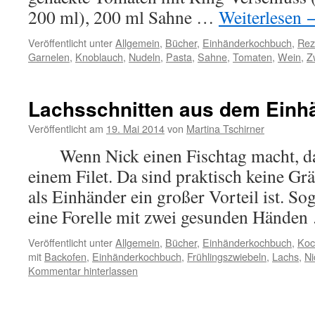
200 ml), 200 ml Sahne …
Weiterlesen
Veröffentlicht unter
Allgemein
,
Bücher
,
Einhänderkochbuch
,
Rez
Garnelen
,
Knoblauch
,
Nudeln
,
Pasta
,
Sahne
,
Tomaten
,
Wein
,
Z
Lachsschnitten aus dem Ein
Veröffentlicht am
19. Mai 2014
von
Martina Tschirner
Wenn Nick einen Fischtag macht, dan
einem Filet. Da sind praktisch keine Grä
als Einhänder ein großer Vorteil ist. Sog
eine Forelle mit zwei gesunden Hände
Veröffentlicht unter
Allgemein
,
Bücher
,
Einhänderkochbuch
,
Koc
mit
Backofen
,
Einhänderkochbuch
,
Frühlingszwiebeln
,
Lachs
,
Ni
Kommentar hinterlassen