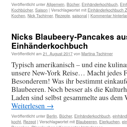
Veröffentlicht unter
Allgemein
,
Bücher
,
Einhänderkochbuch
,
Ein
Kochbücher
,
Saison
|
Verschlagwortet mit
Einhänderkochbuch 
Kochen
,
Nick Tschirner
,
Rezepte
,
saisonal
|
Kommentar hinterla
Nicks Blaubeery-Pancakes a
Einhänderkochbuch
Veröffentlicht am
21. August 2017
von
Martina Tschirner
Typisch amerikanisch – und eine kulina
unsere New-York Reise… Macht jedes F
Besonderem! Was ihr bestimmt einkauf
Blaubeeren. Noch besser als die Kultur
Laden sind selbst gesammelte aus dem
Weiterlesen
→
Veröffentlicht unter
Berlin
,
Bücher
,
Einhänderkochbuch
,
einhänd
kocht
,
Rezept
|
Verschlagwortet mit
Blaubeeren
,
Eierkuchen
,
ei