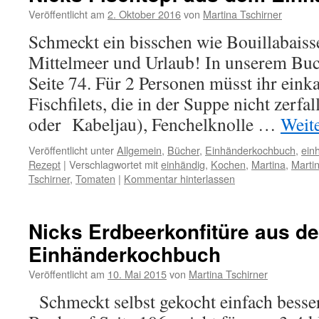
Veröffentlicht am
2. Oktober 2016
von
Martina Tschirner
Schmeckt ein bisschen wie Bouillabaisse
Mittelmeer und Urlaub! In unserem Buch
Seite 74. Für 2 Personen müsst ihr eink
Fischfilets, die in der Suppe nicht zerfa
oder Kabeljau), Fenchelknolle …
Weit
Veröffentlicht unter
Allgemein
,
Bücher
,
Einhänderkochbuch
,
ein
Rezept
|
Verschlagwortet mit
einhändig
,
Kochen
,
Martina
,
Martin
Tschirner
,
Tomaten
|
Kommentar hinterlassen
Nicks Erdbeerkonfitüre aus d
Einhänderkochbuch
Veröffentlicht am
10. Mai 2015
von
Martina Tschirner
Schmeckt selbst gekocht einfach besse