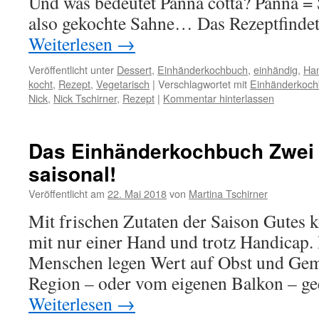
Und was bedeutet Panna cotta? Panna = 
also gekochte Sahne… Das Rezeptfinde
Weiterlesen
→
Veröffentlicht unter
Dessert
,
Einhänderkochbuch
,
einhändig
,
Ha
kocht
,
Rezept
,
Vegetarisch
|
Verschlagwortet mit
Einhänderkoc
Nick
,
Nick Tschirner
,
Rezept
|
Kommentar hinterlassen
Das Einhänderkochbuch Zwei 
saisonal!
Veröffentlicht am
22. Mai 2018
von
Martina Tschirner
Mit frischen Zutaten der Saison Gutes k
mit nur einer Hand und trotz Handicap
Menschen legen Wert auf Obst und Gemü
Region – oder vom eigenen Balkon – g
Weiterlesen
→