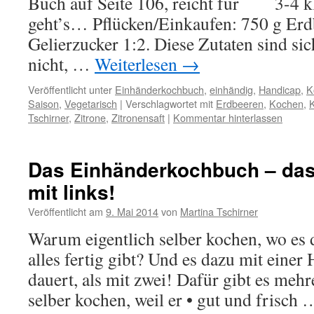
Buch auf Seite 106, reicht für 3-4 kl
geht’s… Pflücken/Einkaufen: 750 g Erd
Gelierzucker 1:2. Diese Zutaten sind sic
nicht, …
Weiterlesen
→
Veröffentlicht unter
Einhänderkochbuch
,
einhändig
,
Handicap
,
K
Saison
,
Vegetarisch
|
Verschlagwortet mit
Erdbeeren
,
Kochen
,
K
Tschirner
,
Zitrone
,
Zitronensaft
|
Kommentar hinterlassen
Das Einhänderkochbuch – das
mit links!
Veröffentlicht am
9. Mai 2014
von
Martina Tschirner
Warum eigentlich selber kochen, wo es 
alles fertig gibt? Und es dazu mit einer 
dauert, als mit zwei! Dafür gibt es meh
selber kochen, weil er • gut und frisch