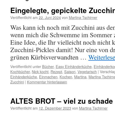
Eingelegte, gepickelte Zucchi
Veröffentlicht am
22. Juni 2024
von
Martina Tschirner
Was kann ich noch mit Zucchini aus d
wenn mich die Schwemme im Sommer zu
Eine Idee, die Ihr vielleicht noch nicht
Zucchini-Pickles damit! Nur eine von dr
grünen Kürbisverwandten …
Weiterles
Veröffentlicht unter
Bücher
,
Easy Einhänderküche
,
Einhänderko
Kochbücher
,
Nick kocht
,
Rezept
,
Saison
,
Vegetarisch
|
Verschla
Einhänderküche
,
Einmachen
,
Kochen
,
Martina
,
Martina Tschirn
Zucchini
|
Kommentar hinterlassen
ALTES BROT – viel zu schade 
Veröffentlicht am
12. Dezember 2023
von
Martina Tschirner