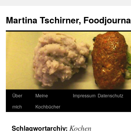
Zum
Inhalt
Martina Tschirner, Foodjournal
springen
Über
Meine
Impressum
Datenschutz
mich
Kochbücher
Kochen
Schlagwortarchiv: