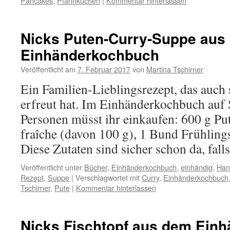
Pancakes
,
Pfannkuchen
|
Kommentar hinterlassen
Nicks Puten-Curry-Suppe aus
Einhänderkochbuch
Veröffentlicht am
7. Februar 2017
von
Martina Tschirner
Ein Familien-Lieblingsrezept, das auch 
erfreut hat. Im Einhänderkochbuch auf S
Personen müsst ihr einkaufen: 600 g P
fraîche (davon 100 g), 1 Bund Frühling
Diese Zutaten sind sicher schon da, fal
Veröffentlicht unter
Bücher
,
Einhänderkochbuch
,
einhändig
,
Han
Rezept
,
Suppe
|
Verschlagwortet mit
Curry
,
Einhänderkochbuch
Tschirner
,
Pute
|
Kommentar hinterlassen
Nicks Fischtopf aus dem Ein