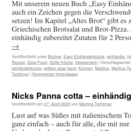
Mit unserem neuen Buch „Easy Einhänd
auch ein Zeichen gegen die Verschwen
setzen! Im Kapitel „Altes Brot“ gibt es
Griechischen Brotsalat und Brot-Pizza.
einhändig zubereitet Zutaten für 2 Per
→
Veröffentlicht unter
Bücher
,
Easy Einhänderküche
,
einhändig
,
H
Rezept
,
Slow Food
,
Süße Küche
,
Vegetarisch
|
Verschlagwortet
einhänderküche
,
edition slow hand
,
Kochen
,
Martina
,
Martina Ts
Tschirner
|
Kommentar hinterlassen
Nicks Panna cotta – einhändi
Veröffentlicht am
27. April 2023
von
Martina Tschirner
Lust auf was Süßes mit italienischem T
ganz einfach – auch für alle, die mit nu