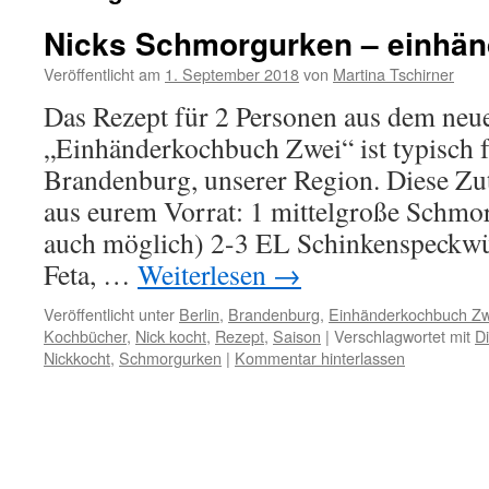
Nicks Schmorgurken – einhän
Veröffentlicht am
1. September 2018
von
Martina Tschirner
Das Rezept für 2 Personen aus dem neu
„Einhänderkochbuch Zwei“ ist typisch f
Brandenburg, unserer Region. Diese Zut
aus eurem Vorrat: 1 mittelgroße Schmor
auch möglich) 2-3 EL Schinkenspeckwür
Feta, …
Weiterlesen
→
Veröffentlicht unter
Berlin
,
Brandenburg
,
Einhänderkochbuch Zw
Kochbücher
,
Nick kocht
,
Rezept
,
Saison
|
Verschlagwortet mit
Di
Nickkocht
,
Schmorgurken
|
Kommentar hinterlassen